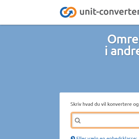
Omreg
i andr
Skriv hvad du vil konvertere og 
Eller vælg en enhedsklasse: