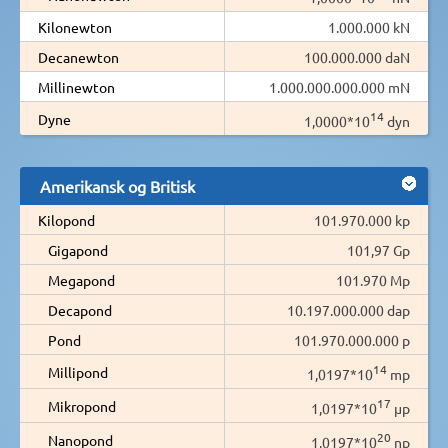
Kilonewton
1.000.000 kN
Decanewton
100.000.000 daN
Millinewton
1.000.000.000.000 mN
14
Dyne
1,0000*10
dyn
Amerikansk og Britisk
Kilopond
101.970.000 kp
Gigapond
101,97 Gp
Megapond
101.970 Mp
Decapond
10.197.000.000 dap
Pond
101.970.000.000 p
14
Millipond
1,0197*10
mp
17
Mikropond
1,0197*10
µp
20
Nanopond
1,0197*10
np