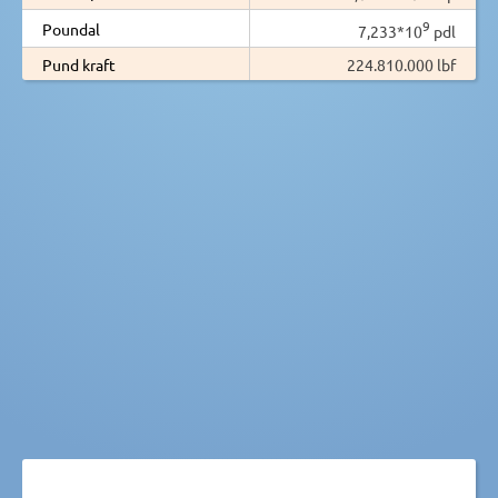
9
Poundal
7,233*10
pdl
Pund kraft
224.810.000 lbf