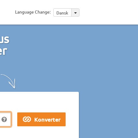
Language Change:
Dansk
us
er