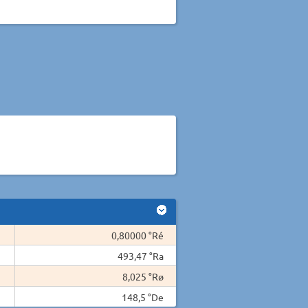
0,80000 °Ré
493,47 °Ra
8,025 °Rø
148,5 °De