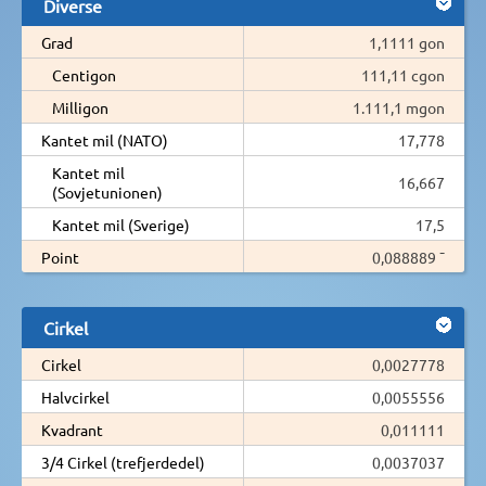
Diverse
Grad
1,1111 gon
Centigon
111,11 cgon
Milligon
1.111,1 mgon
Kantet mil (NATO)
17,778
Kantet mil
16,667
(Sovjetunionen)
Kantet mil (Sverige)
17,5
Point
0,088889 ¯
Cirkel
Cirkel
0,0027778
Halvcirkel
0,0055556
Kvadrant
0,011111
3/4 Cirkel (trefjerdedel)
0,0037037