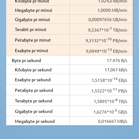
Kilobyte pr minut
1.024,0 kB/min
Megabyte pr minut
1,0000 MB/min
Gigabyte pr minut
0,00097656 GB/min
-7
Terabit pr minut
9,5367*10
TB/min
-10
Petabyte pr minut
9,3132*10
PB/min
-13
Exabyte pr minut
9,0949*10
EB/min
Byte pr sekund
17.476 B/s
Kilobyte pr sekund
17,067 kB/s
-14
Exabyte pr sekund
1,5158*10
EB/s
-11
Petabyte pr sekund
1,5522*10
PB/s
-8
Terabyte pr sekund
1,5895*10
TB/s
-5
Gigabyte pr sekund
1,6276*10
GB/s
Megabyte pr sekund
0,016667 MB/s