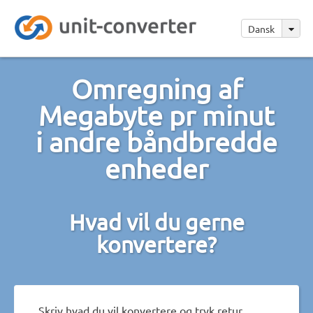
Dansk
Omregning af
Megabyte pr minut
i andre båndbredde
enheder
Hvad vil du gerne
konvertere?
Skriv hvad du vil konvertere og tryk retur.