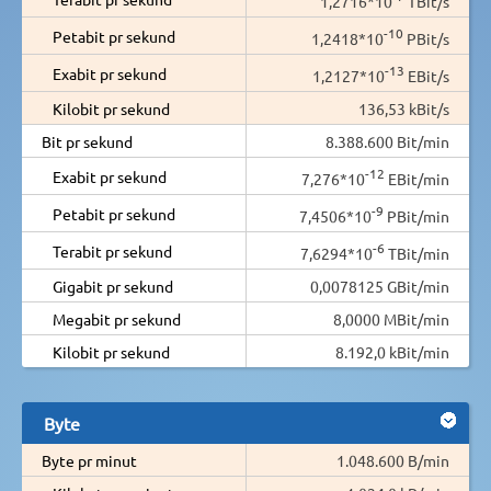
1,2716*10
TBit/s
-10
Petabit pr sekund
1,2418*10
PBit/s
-13
Exabit pr sekund
1,2127*10
EBit/s
Kilobit pr sekund
136,53 kBit/s
Bit pr sekund
8.388.600 Bit/min
-12
Exabit pr sekund
7,276*10
EBit/min
-9
Petabit pr sekund
7,4506*10
PBit/min
-6
Terabit pr sekund
7,6294*10
TBit/min
Gigabit pr sekund
0,0078125 GBit/min
Megabit pr sekund
8,0000 MBit/min
Kilobit pr sekund
8.192,0 kBit/min
Byte
Byte pr minut
1.048.600 B/min