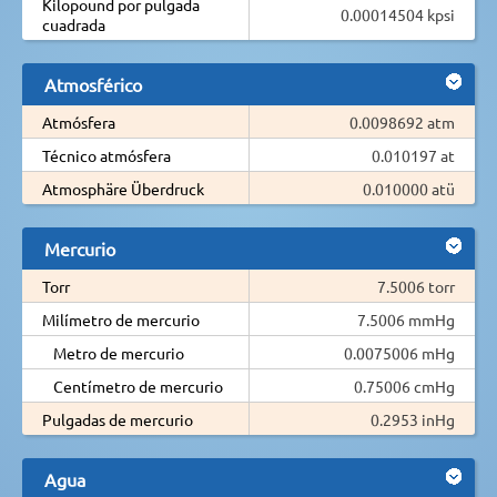
Kilopound por pulgada
0.00014504 kpsi
cuadrada
Atmosférico
Atmósfera
0.0098692 atm
Técnico atmósfera
0.010197 at
Atmosphäre Überdruck
0.010000 atü
Mercurio
Torr
7.5006 torr
Milímetro de mercurio
7.5006 mmHg
Metro de mercurio
0.0075006 mHg
Centímetro de mercurio
0.75006 cmHg
Pulgadas de mercurio
0.2953 inHg
Agua