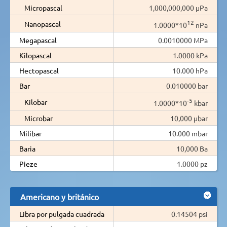
Micropascal
1,000,000,000 µPa
12
Nanopascal
1.0000*10
nPa
Megapascal
0.0010000 MPa
Kilopascal
1.0000 kPa
Hectopascal
10.000 hPa
Bar
0.010000 bar
-5
Kilobar
1.0000*10
kbar
Microbar
10,000 µbar
Milibar
10.000 mbar
Baria
10,000 Ba
Pieze
1.0000 pz
Americano y británico
Libra por pulgada cuadrada
0.14504 psi