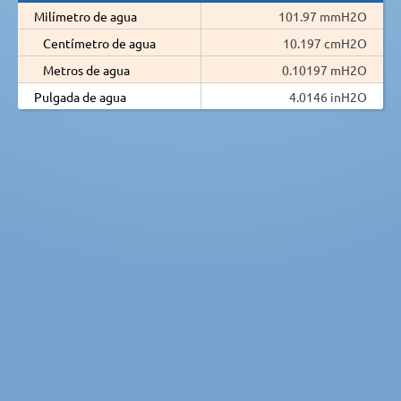
Milímetro de agua
101.97 mmH2O
Centímetro de agua
10.197 cmH2O
Metros de agua
0.10197 mH2O
Pulgada de agua
4.0146 inH2O