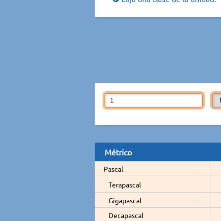
Métrico
Pascal
Terapascal
Gigapascal
Decapascal