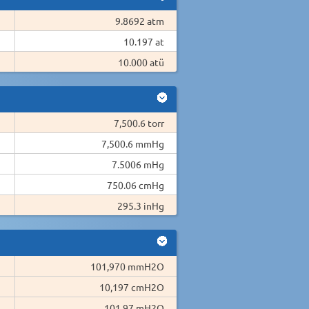
9.8692 atm
10.197 at
10.000 atü
7,500.6 torr
7,500.6 mmHg
7.5006 mHg
750.06 cmHg
295.3 inHg
101,970 mmH2O
10,197 cmH2O
101.97 mH2O