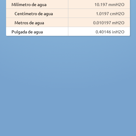
Milímetro de agua
10.197 mmH2O
Centímetro de agua
1.0197 cmH2O
Metros de agua
0.010197 mH2O
Pulgada de agua
0.40146 inH2O