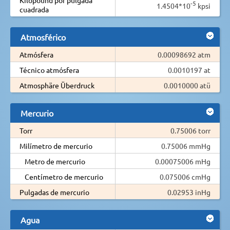
-5
1.4504*10
kpsi
cuadrada
Atmosférico
Atmósfera
0.00098692 atm
Técnico atmósfera
0.0010197 at
Atmosphäre Überdruck
0.0010000 atü
Mercurio
Torr
0.75006 torr
Milímetro de mercurio
0.75006 mmHg
Metro de mercurio
0.00075006 mHg
Centímetro de mercurio
0.075006 cmHg
Pulgadas de mercurio
0.02953 inHg
Agua