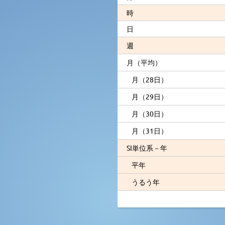
時
日
週
月（平均）
月（28日）
月（29日）
月（30日）
月（31日）
SI単位系－年
平年
うるう年