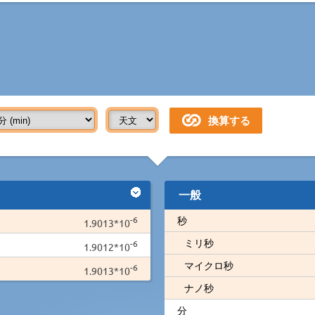
一般
-6
秒
1.9013*10
ミリ秒
-6
1.9012*10
マイクロ秒
-6
1.9013*10
ナノ秒
分