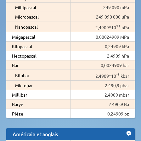
Millipascal
249 090 mPa
Micropascal
249 090 000 µPa
11
Nanopascal
2,4909*10
nPa
Mégapascal
0,00024909 MPa
Kilopascal
0,24909 kPa
Hectopascal
2,4909 hPa
Bar
0,0024909 bar
-6
Kilobar
2,4909*10
kbar
Microbar
2 490,9 µbar
Millibar
2,4909 mbar
Barye
2 490,9 Ba
Pièze
0,24909 pz
Américain et anglais