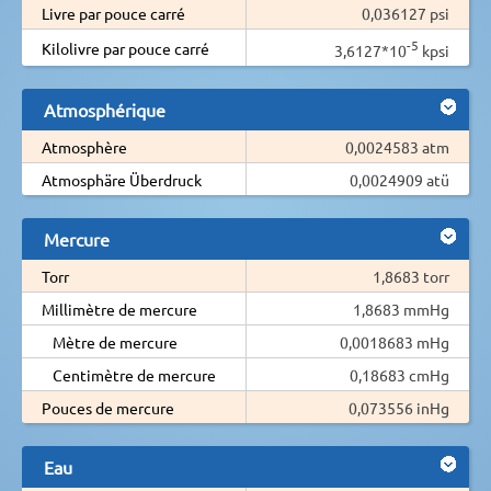
Livre par pouce carré
0,036127 psi
-5
Kilolivre par pouce carré
3,6127*10
kpsi
Atmosphérique
Atmosphère
0,0024583 atm
Atmosphäre Überdruck
0,0024909 atü
Mercure
Torr
1,8683 torr
Millimètre de mercure
1,8683 mmHg
Mètre de mercure
0,0018683 mHg
Centimètre de mercure
0,18683 cmHg
Pouces de mercure
0,073556 inHg
Eau