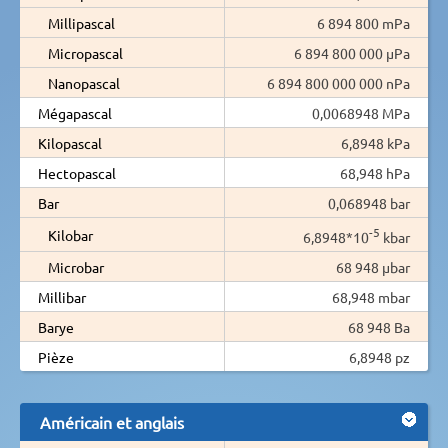
Millipascal
6 894 800 mPa
Micropascal
6 894 800 000 µPa
Nanopascal
6 894 800 000 000 nPa
Mégapascal
0,0068948 MPa
Kilopascal
6,8948 kPa
Hectopascal
68,948 hPa
Bar
0,068948 bar
-5
Kilobar
6,8948*10
kbar
Microbar
68 948 µbar
Millibar
68,948 mbar
Barye
68 948 Ba
Pièze
6,8948 pz
Américain et anglais