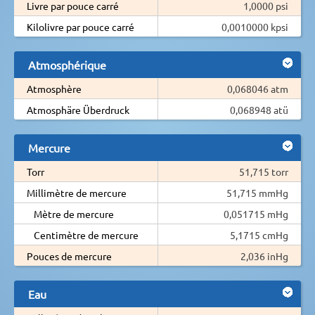
Livre par pouce carré
1,0000 psi
Kilolivre par pouce carré
0,0010000 kpsi
Atmosphérique
Atmosphère
0,068046 atm
Atmosphäre Überdruck
0,068948 atü
Mercure
Torr
51,715 torr
Millimètre de mercure
51,715 mmHg
Mètre de mercure
0,051715 mHg
Centimètre de mercure
5,1715 cmHg
Pouces de mercure
2,036 inHg
Eau