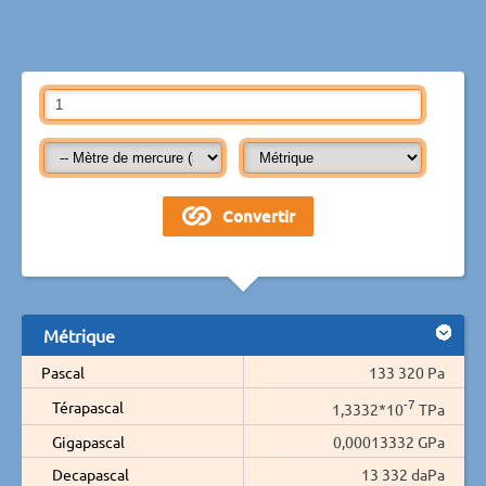
Métrique
Pascal
133 320 Pa
-7
Térapascal
1,3332*10
TPa
Gigapascal
0,00013332 GPa
Decapascal
13 332 daPa