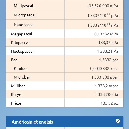
Millipascal
133 320 000 mPa
11
Micropascal
1,3332*10
µPa
14
Nanopascal
1,3332*10
nPa
Mégapascal
0,13332 MPa
Kilopascal
133,32 kPa
Hectopascal
1 333,2 hPa
Bar
1,3332 bar
Kilobar
0,0013332 kbar
Microbar
1 333 200 µbar
Millibar
1 333,2 mbar
Barye
1 333 200 Ba
Pièze
133,32 pz
Américain et anglais