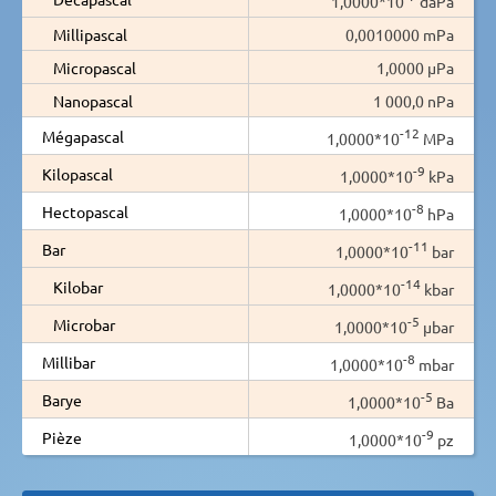
1,0000*10
daPa
Millipascal
0,0010000 mPa
Micropascal
1,0000 µPa
Nanopascal
1 000,0 nPa
-12
Mégapascal
1,0000*10
MPa
-9
Kilopascal
1,0000*10
kPa
-8
Hectopascal
1,0000*10
hPa
-11
Bar
1,0000*10
bar
-14
Kilobar
1,0000*10
kbar
-5
Microbar
1,0000*10
µbar
-8
Millibar
1,0000*10
mbar
-5
Barye
1,0000*10
Ba
-9
Pièze
1,0000*10
pz