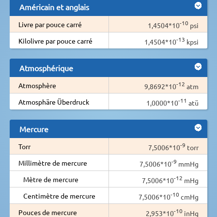
Américain et anglais
-10
Livre par pouce carré
1,4504*10
psi
-13
Kilolivre par pouce carré
1,4504*10
kpsi
Atmosphérique
-12
Atmosphère
9,8692*10
atm
-11
Atmosphäre Überdruck
1,0000*10
atü
Mercure
-9
Torr
7,5006*10
torr
-9
Millimètre de mercure
7,5006*10
mmHg
-12
Mètre de mercure
7,5006*10
mHg
-10
Centimètre de mercure
7,5006*10
cmHg
-10
Pouces de mercure
2,953*10
inHg