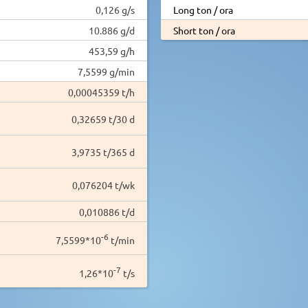
0,126 g/s
Long ton / ora
10.886 g/d
Short ton / ora
453,59 g/h
7,5599 g/min
0,00045359 t/h
0,32659 t/30 d
3,9735 t/365 d
0,076204 t/wk
0,010886 t/d
-6
7,5599*10
t/min
-7
1,26*10
t/s