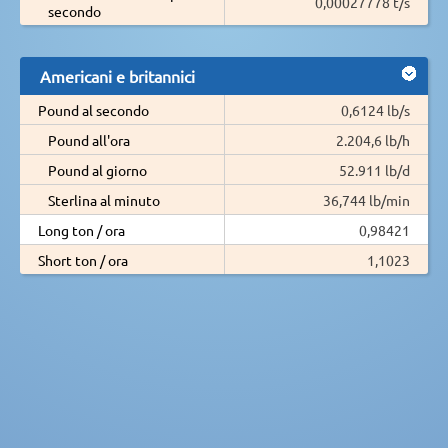
0,00027778 t/s
secondo
Americani e britannici
Pound al secondo
0,6124 lb/s
Pound all'ora
2.204,6 lb/h
Pound al giorno
52.911 lb/d
Sterlina al minuto
36,744 lb/min
Long ton / ora
0,98421
Short ton / ora
1,1023