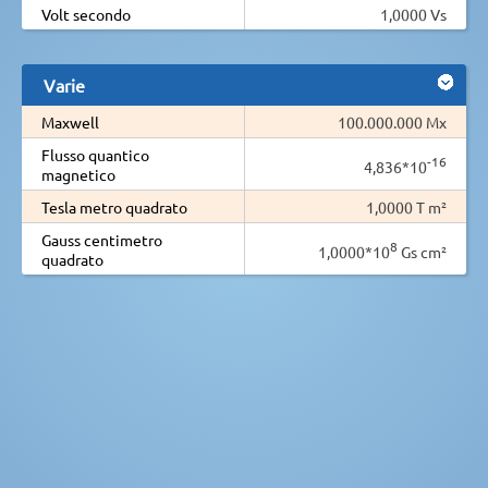
Volt secondo
1,0000 Vs
Varie
Maxwell
100.000.000 Mx
Flusso quantico
-16
4,836*10
magnetico
Tesla metro quadrato
1,0000 T m²
Gauss centimetro
8
1,0000*10
Gs cm²
quadrato