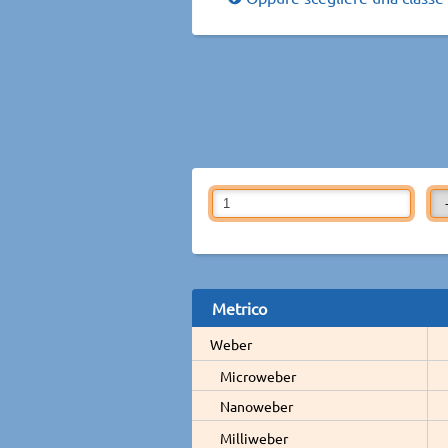
Metrico
Weber
Microweber
Nanoweber
Milliweber