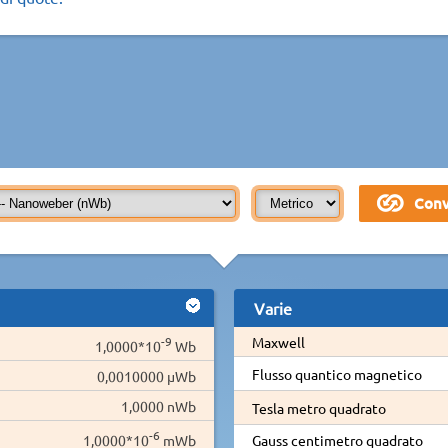
Varie
-9
Maxwell
1,0000*10
Wb
Flusso quantico magnetico
0,0010000 µWb
1,0000 nWb
Tesla metro quadrato
-6
1,0000*10
mWb
Gauss centimetro quadrato