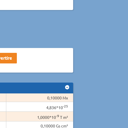
0,10000 Mx
-25
4,836*10
-9
1,0000*10
T m²
0,10000 Gs cm²