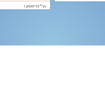
-9
1,0000*10
Vs