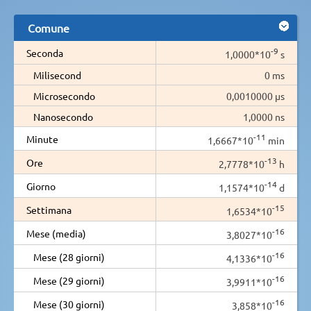
Comune
-9
Seconda
1,0000*10
s
Milisecond
0 ms
Microsecondo
0,0010000 µs
Nanosecondo
1,0000 ns
-11
Minute
1,6667*10
min
-13
Ore
2,7778*10
h
-14
Giorno
1,1574*10
d
-15
Settimana
1,6534*10
-16
Mese (media)
3,8027*10
-16
Mese (28 giorni)
4,1336*10
-16
Mese (29 giorni)
3,9911*10
-16
Mese (30 giorni)
3,858*10