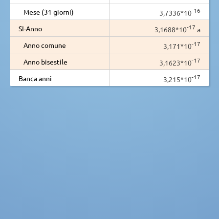
-16
Mese (31 giorni)
3,7336*10
-17
SI-Anno
3,1688*10
a
-17
Anno comune
3,171*10
-17
Anno bisestile
3,1623*10
-17
Banca anni
3,215*10