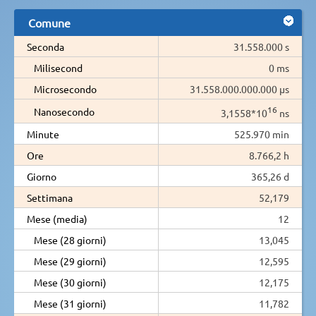
Comune
Seconda
31.558.000 s
Milisecond
0 ms
Microsecondo
31.558.000.000.000 µs
16
Nanosecondo
3,1558*10
ns
Minute
525.970 min
Ore
8.766,2 h
Giorno
365,26 d
Settimana
52,179
Mese (media)
12
Mese (28 giorni)
13,045
Mese (29 giorni)
12,595
Mese (30 giorni)
12,175
Mese (31 giorni)
11,782