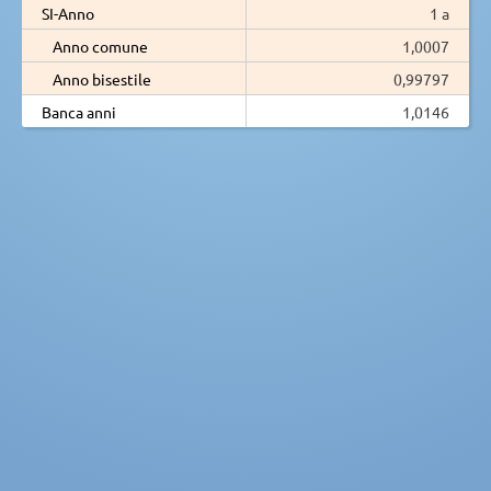
SI-Anno
1 a
Anno comune
1,0007
Anno bisestile
0,99797
Banca anni
1,0146