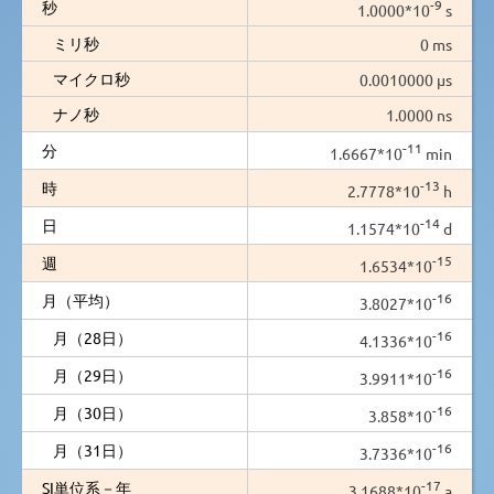
-9
秒
1.0000*10
s
ミリ秒
0 ms
マイクロ秒
0.0010000 µs
ナノ秒
1.0000 ns
-11
分
1.6667*10
min
-13
時
2.7778*10
h
-14
日
1.1574*10
d
-15
週
1.6534*10
-16
月（平均）
3.8027*10
-16
月（28日）
4.1336*10
-16
月（29日）
3.9911*10
-16
月（30日）
3.858*10
-16
月（31日）
3.7336*10
-17
SI単位系－年
3.1688*10
a