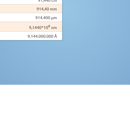
914,40 mm
914.400 µm
8
9,1440*10
nm
9.144.000.000 Å