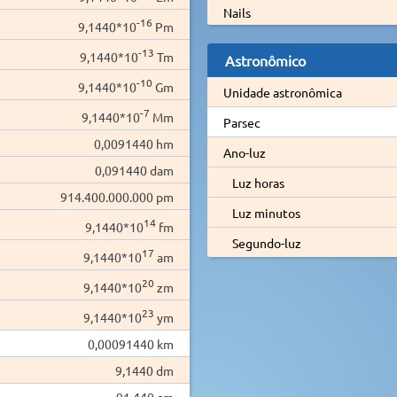
Nails
-16
9,1440*10
Pm
-13
9,1440*10
Tm
Astronômico
-10
9,1440*10
Gm
Unidade astronômica
-7
9,1440*10
Mm
Parsec
0,0091440 hm
Ano-luz
0,091440 dam
Luz horas
914.400.000.000 pm
Luz minutos
14
9,1440*10
fm
Segundo-luz
17
9,1440*10
am
20
9,1440*10
zm
23
9,1440*10
ym
0,00091440 km
9,1440 dm
91,440 cm