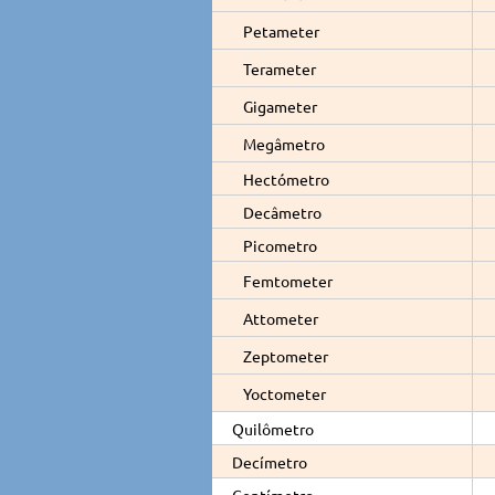
Petameter
Terameter
Gigameter
Megâmetro
Hectómetro
Decâmetro
Picometro
Femtometer
Attometer
Zeptometer
Yoctometer
Quilômetro
Decímetro
Centímetro