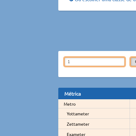
Métrica
Metro
Yottameter
Zettameter
Exameter