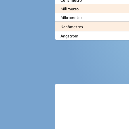
Milímetro
Mikrometer
Nanômetros
Angstrom