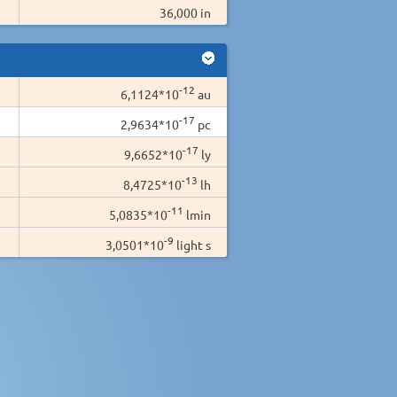
36,000 in
-12
6,1124*10
au
-17
2,9634*10
pc
-17
9,6652*10
ly
-13
8,4725*10
lh
-11
5,0835*10
lmin
-9
3,0501*10
light s