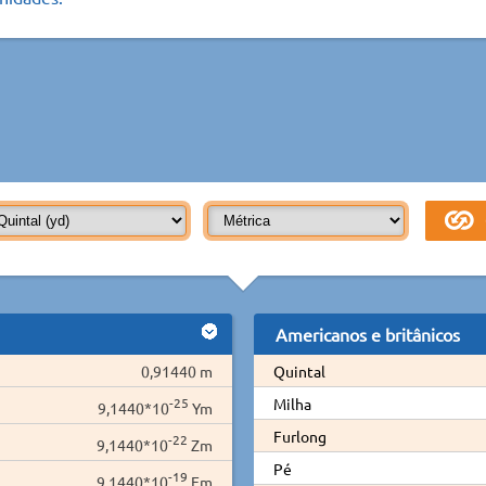
Americanos e britânicos
0,91440 m
Quintal
-25
Milha
9,1440*10
Ym
Furlong
-22
9,1440*10
Zm
Pé
-19
9,1440*10
Em