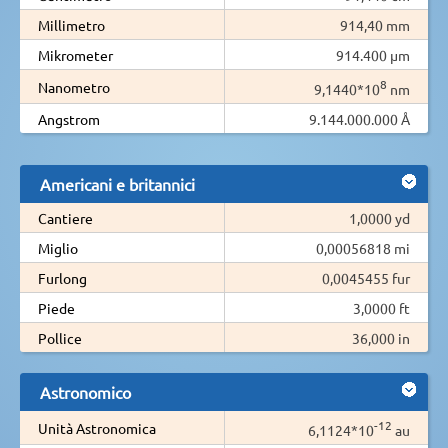
Millimetro
914,40 mm
Mikrometer
914.400 µm
8
Nanometro
9,1440*10
nm
Angstrom
9.144.000.000 Å
Americani e britannici
Cantiere
1,0000 yd
Miglio
0,00056818 mi
Furlong
0,0045455 fur
Piede
3,0000 ft
Pollice
36,000 in
Astronomico
-12
Unità Astronomica
6,1124*10
au