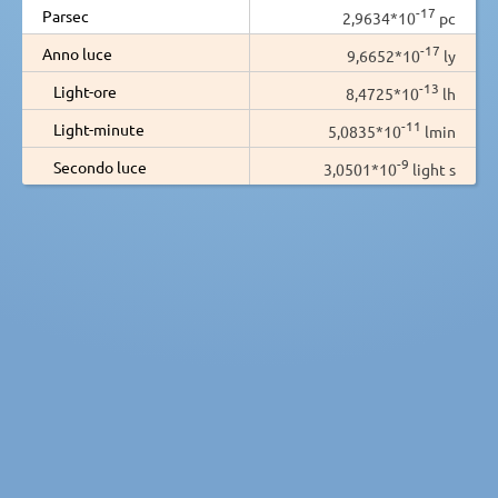
-17
Parsec
2,9634*10
pc
-17
Anno luce
9,6652*10
ly
-13
Light-ore
8,4725*10
lh
-11
Light-minute
5,0835*10
lmin
-9
Secondo luce
3,0501*10
light s