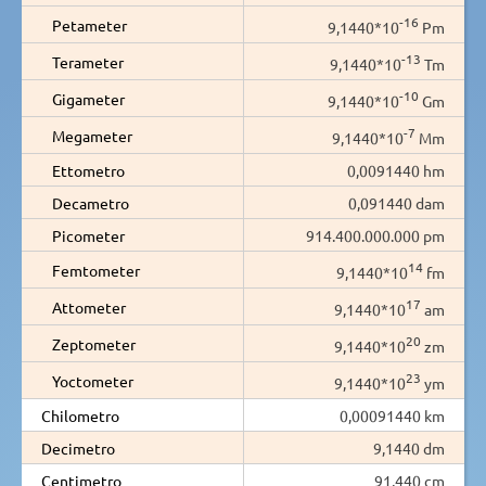
-16
Petameter
9,1440*10
Pm
-13
Terameter
9,1440*10
Tm
-10
Gigameter
9,1440*10
Gm
-7
Megameter
9,1440*10
Mm
Ettometro
0,0091440 hm
Decametro
0,091440 dam
Picometer
914.400.000.000 pm
14
Femtometer
9,1440*10
fm
17
Attometer
9,1440*10
am
20
Zeptometer
9,1440*10
zm
23
Yoctometer
9,1440*10
ym
Chilometro
0,00091440 km
Decimetro
9,1440 dm
Centimetro
91,440 cm