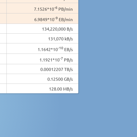
-6
7.1526*10
PB/min
-9
6.9849*10
EB/min
134,220,000 B/s
131,070 kB/s
-10
1.1642*10
EB/s
-7
1.1921*10
PB/s
0.00012207 TB/s
0.12500 GB/s
128.00 MB/s