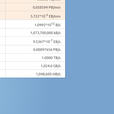
0.058594 PB/min
-5
5.722*10
EB/min
12
1.0995*10
B/s
1,073,700,000 kB/s
-7
9.5367*10
EB/s
0.00097656 PB/s
1.0000 TB/s
1,024.0 GB/s
1,048,600 MB/s