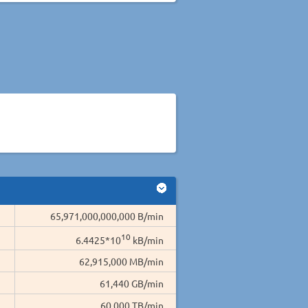
65,971,000,000,000 B/min
10
6.4425*10
kB/min
62,915,000 MB/min
61,440 GB/min
60.000 TB/min