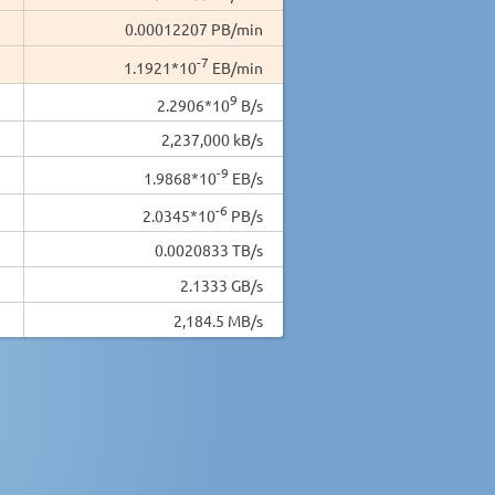
0.00012207 PB/min
-7
1.1921*10
EB/min
9
2.2906*10
B/s
2,237,000 kB/s
-9
1.9868*10
EB/s
-6
2.0345*10
PB/s
0.0020833 TB/s
2.1333 GB/s
2,184.5 MB/s