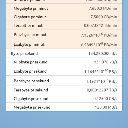
Megabyte pr minut
7.680,0 MB/min
Gigabyte pr minut
7,5000 GB/min
Terabit pr minut
0,0073242 TB/min
-6
Petabyte pr minut
7,1526*10
PB/min
-9
Exabyte pr minut
6,9849*10
EB/min
Byte pr sekund
134.220.000 B/s
Kilobyte pr sekund
131.070 kB/s
-10
Exabyte pr sekund
1,1642*10
EB/s
-7
Petabyte pr sekund
1,1921*10
PB/s
Terabyte pr sekund
0,00012207 TB/s
Gigabyte pr sekund
0,12500 GB/s
Megabyte pr sekund
128,00 MB/s