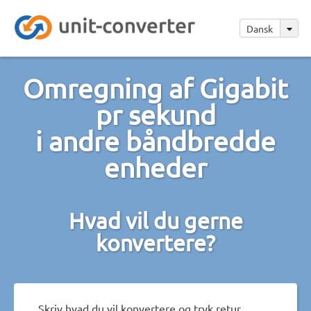
Dansk
Omregning af Gigabit
pr sekund
i andre båndbredde
enheder
Hvad vil du gerne
konvertere?
Skriv hvad du vil konvertere og tryk retur.