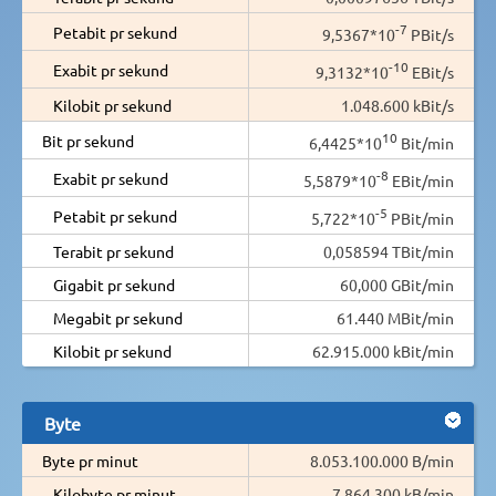
-7
Petabit pr sekund
9,5367*10
PBit/s
-10
Exabit pr sekund
9,3132*10
EBit/s
Kilobit pr sekund
1.048.600 kBit/s
10
Bit pr sekund
6,4425*10
Bit/min
-8
Exabit pr sekund
5,5879*10
EBit/min
-5
Petabit pr sekund
5,722*10
PBit/min
Terabit pr sekund
0,058594 TBit/min
Gigabit pr sekund
60,000 GBit/min
Megabit pr sekund
61.440 MBit/min
Kilobit pr sekund
62.915.000 kBit/min
Byte
Byte pr minut
8.053.100.000 B/min
Kilobyte pr minut
7.864.300 kB/min