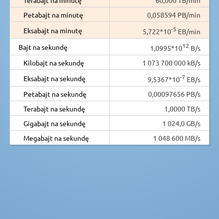
Petabajt na minutę
0,058594 PB/min
-5
Eksabajt na minutę
5,722*10
EB/min
12
Bajt na sekundę
1,0995*10
B/s
Kilobajt na sekundę
1 073 700 000 kB/s
-7
Eksabajt na sekundę
9,5367*10
EB/s
Petabajt na sekundę
0,00097656 PB/s
Terabajt na sekundę
1,0000 TB/s
Gigabajt na sekundę
1 024,0 GB/s
Megabajt na sekundę
1 048 600 MB/s