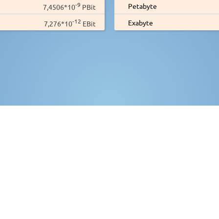
-9
Petabyte
7,4506*10
PBit
-12
Exabyte
7,276*10
EBit