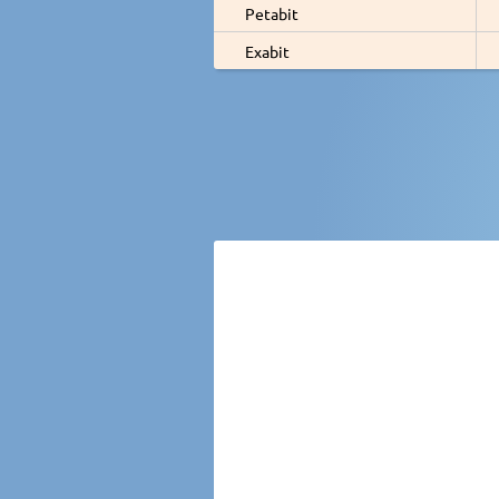
Petabit
Exabit