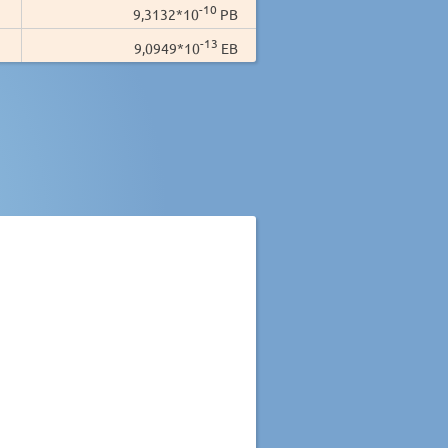
-10
9,3132*10
PB
-13
9,0949*10
EB