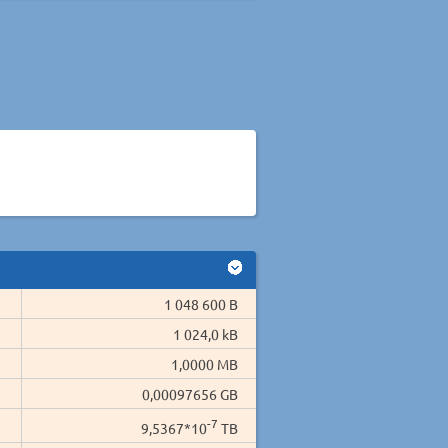
1 048 600 B
1 024,0 kB
1,0000 MB
0,00097656 GB
-7
9,5367*10
TB