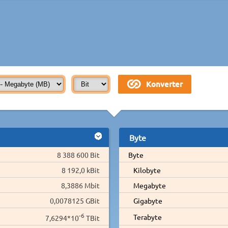
Byte
8 388 600 Bit
Byte
8 192,0 kBit
Kilobyte
8,3886 Mbit
Megabyte
0,0078125 GBit
Gigabyte
-6
Terabyte
7,6294*10
TBit