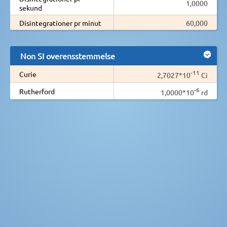
1,0000
sekund
Disintegrationer pr minut
60,000
Non SI overensstemmelse
-11
Curie
2,7027*10
Ci
-6
Rutherford
1,0000*10
rd