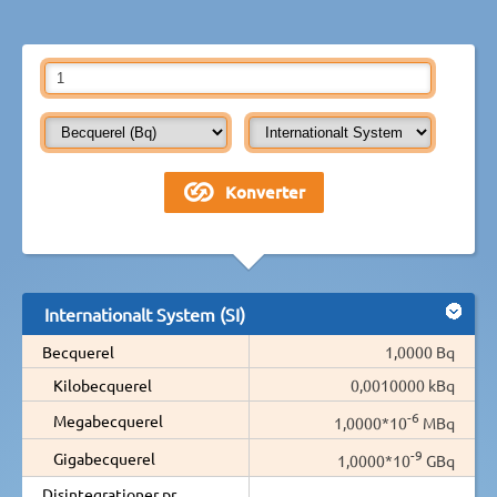
Internationalt System (SI)
Becquerel
1,0000 Bq
Kilobecquerel
0,0010000 kBq
-6
Megabecquerel
1,0000*10
MBq
-9
Gigabecquerel
1,0000*10
GBq
Disintegrationer pr