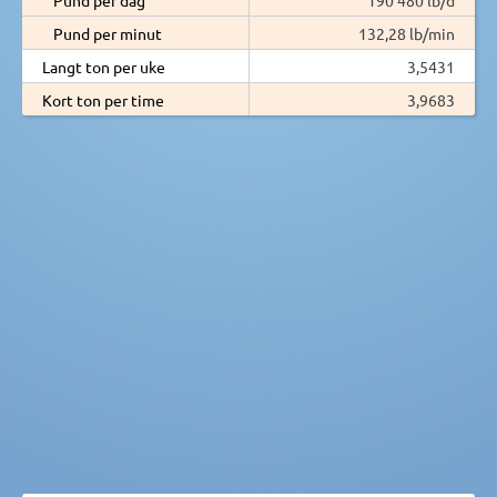
Pund per minut
132,28 lb/min
Langt ton per uke
3,5431
Kort ton per time
3,9683