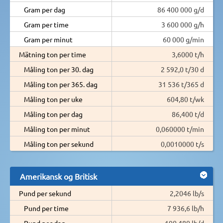
Gram per dag
86 400 000 g/d
Gram per time
3 600 000 g/h
Gram per minut
60 000 g/min
Mätning ton per time
3,6000 t/h
Måling ton per 30. dag
2 592,0 t/30 d
Måling ton per 365. dag
31 536 t/365 d
Måling ton per uke
604,80 t/wk
Måling ton per dag
86,400 t/d
Måling ton per minut
0,060000 t/min
Måling ton per sekund
0,0010000 t/s
Amerikansk og Britisk
Pund per sekund
2,2046 lb/s
Pund per time
7 936,6 lb/h
Pund per dag
190 480 lb/d