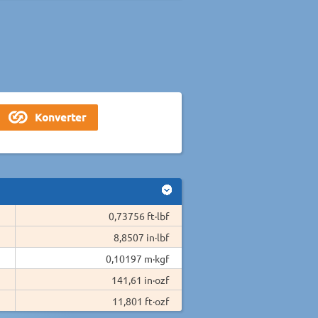
0,73756 ft·lbf
8,8507 in·lbf
0,10197 m·kgf
141,61 in·ozf
11,801 ft·ozf