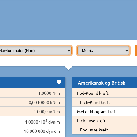
Amerikansk og Britisk
1,0000 N·m
Fod-Pound kreft
0,0010000 kN·m
Inch-Pund kreft
1 000,0 mN·m
Meter kilogram kreft
5
Inch unse kreft
1,0000*10
dyn·m
Fod unse-kreft
10 000 000 dyn·cm