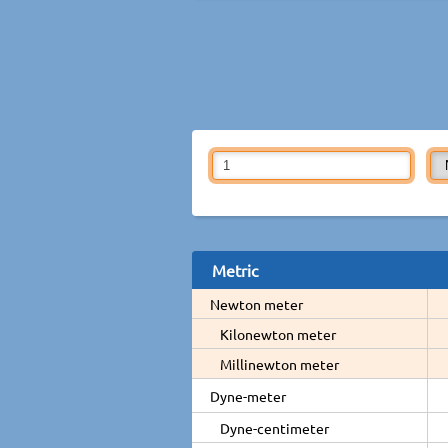
Metric
Newton meter
Kilonewton meter
Millinewton meter
Dyne-meter
Dyne-centimeter