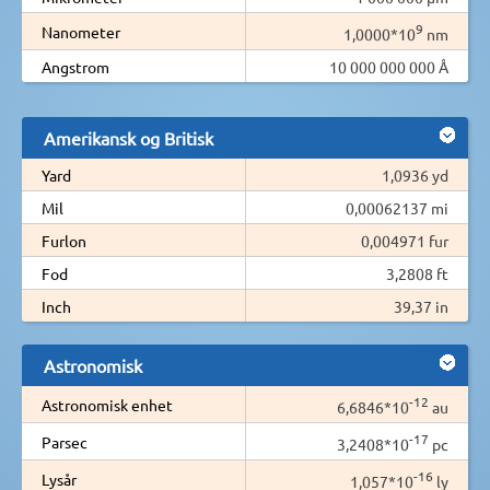
9
Nanometer
1,0000*10
nm
Angstrom
10 000 000 000 Å
Amerikansk og Britisk
Yard
1,0936 yd
Mil
0,00062137 mi
Furlon
0,004971 fur
Fod
3,2808 ft
Inch
39,37 in
Astronomisk
-12
Astronomisk enhet
6,6846*10
au
-17
Parsec
3,2408*10
pc
-16
Lysår
1,057*10
ly