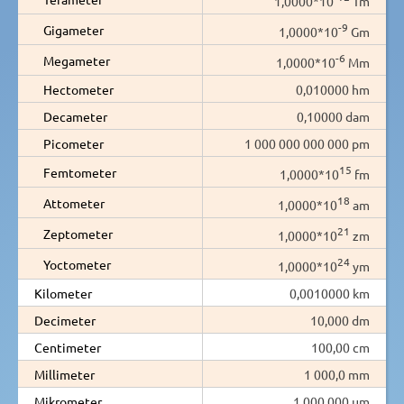
1,0000*10
Tm
-9
Gigameter
1,0000*10
Gm
-6
Megameter
1,0000*10
Mm
Hectometer
0,010000 hm
Decameter
0,10000 dam
Picometer
1 000 000 000 000 pm
15
Femtometer
1,0000*10
fm
18
Attometer
1,0000*10
am
21
Zeptometer
1,0000*10
zm
24
Yoctometer
1,0000*10
ym
Kilometer
0,0010000 km
Decimeter
10,000 dm
Centimeter
100,00 cm
Millimeter
1 000,0 mm
Mikrometer
1 000 000 µm