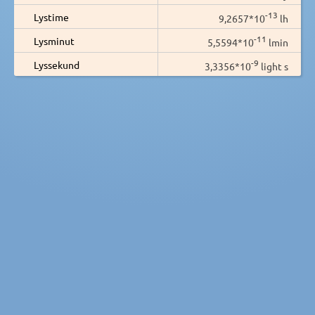
-13
Lystime
9,2657*10
lh
-11
Lysminut
5,5594*10
lmin
-9
Lyssekund
3,3356*10
light s