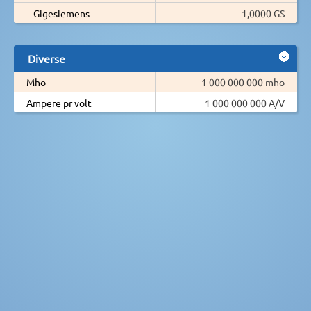
Gigesiemens
1,0000 GS
Diverse
Mho
1 000 000 000 mho
Ampere pr volt
1 000 000 000 A/V