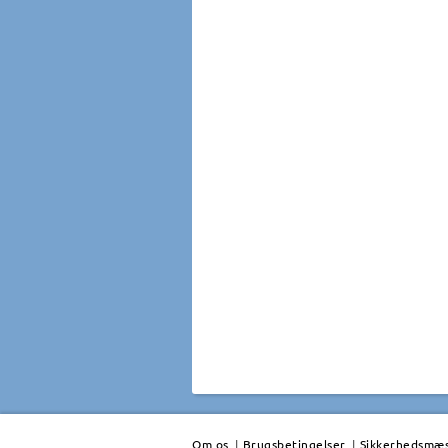
Om os
|
Brugsbetingelser
|
Sikkerhedsmæss