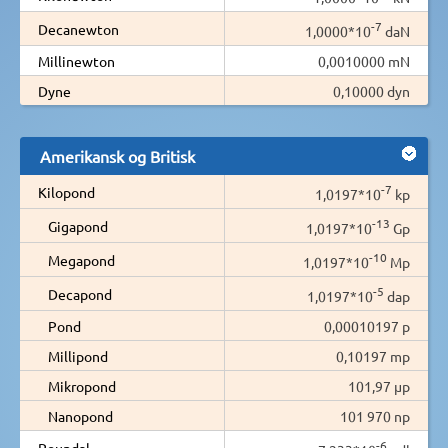
-7
Decanewton
1,0000*10
daN
Millinewton
0,0010000 mN
Dyne
0,10000 dyn
Amerikansk og Britisk
-7
Kilopond
1,0197*10
kp
-13
Gigapond
1,0197*10
Gp
-10
Megapond
1,0197*10
Mp
-5
Decapond
1,0197*10
dap
Pond
0,00010197 p
Millipond
0,10197 mp
Mikropond
101,97 µp
Nanopond
101 970 np
-6
Poundal