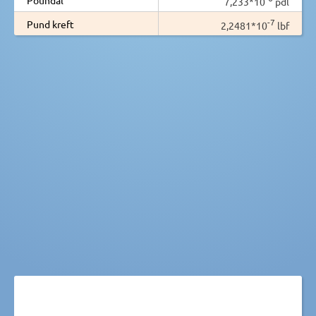
7,233*10
pdl
-7
Pund kreft
2,2481*10
lbf