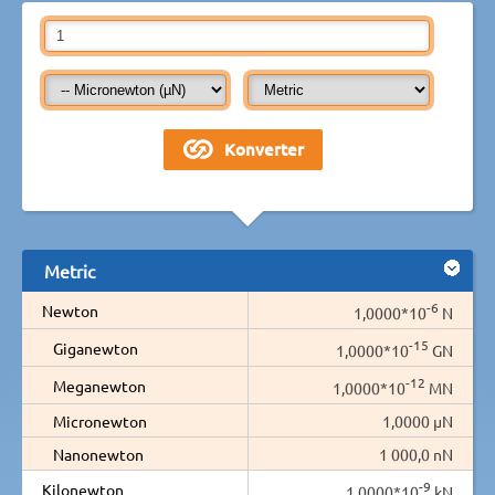
Metric
-6
Newton
1,0000*10
N
-15
Giganewton
1,0000*10
GN
-12
Meganewton
1,0000*10
MN
Micronewton
1,0000 µN
Nanonewton
1 000,0 nN
-9
Kilonewton
1,0000*10
kN