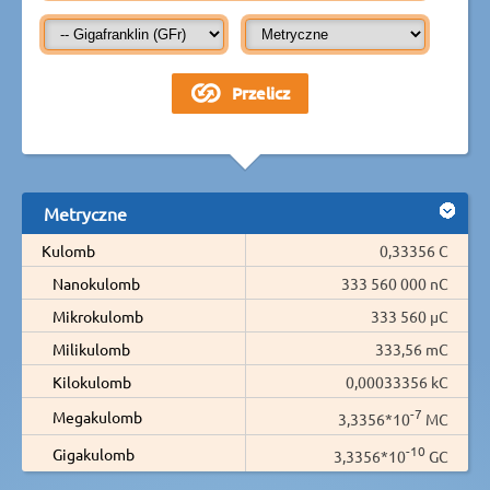
Metryczne
Kulomb
0,33356 C
Nanokulomb
333 560 000 nC
Mikrokulomb
333 560 µC
Milikulomb
333,56 mC
Kilokulomb
0,00033356 kC
-7
Megakulomb
3,3356*10
MC
-10
Gigakulomb
3,3356*10
GC