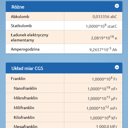
Różne
Abkulomb
0,033356 abC
9
Statkulomb
1,0000*10
statC
Ładunek elektryczny
18
2,0819*10
e
elementarny
-5
Amperogodzina
9,2657*10
Ah
Układ miar CGS
9
Franklin
1,0000*10
Fr
18
Nanofranklin
1,0000*10
nFr
15
Mikrofranklin
1,0000*10
µFr
12
Milifranklin
1,0000*10
mFr
6
Kilofranklin
1,0000*10
kFr
Megafranklin
1 000,0 MFr