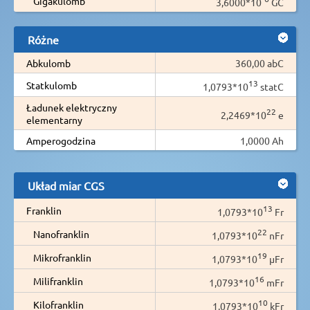
Gigakulomb
3,6000*10
GC
Różne
Abkulomb
360,00 abC
13
Statkulomb
1,0793*10
statC
Ładunek elektryczny
22
2,2469*10
e
elementarny
Amperogodzina
1,0000 Ah
Układ miar CGS
13
Franklin
1,0793*10
Fr
22
Nanofranklin
1,0793*10
nFr
19
Mikrofranklin
1,0793*10
µFr
16
Milifranklin
1,0793*10
mFr
10
Kilofranklin
1,0793*10
kFr