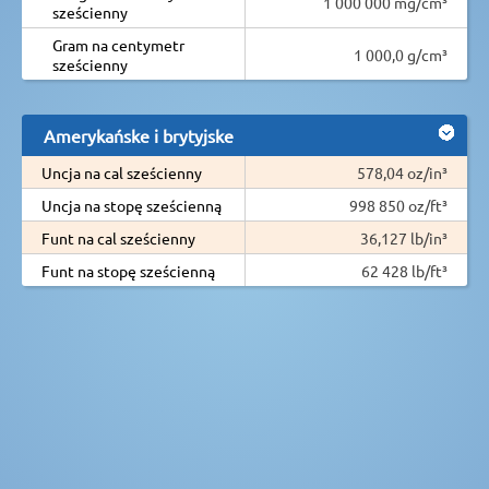
1 000 000 mg/cm³
sześcienny
Gram na centymetr
1 000,0 g/cm³
sześcienny
Amerykańske i brytyjske
Uncja na cal sześcienny
578,04 oz/in³
Uncja na stopę sześcienną
998 850 oz/ft³
Funt na cal sześcienny
36,127 lb/in³
Funt na stopę sześcienną
62 428 lb/ft³