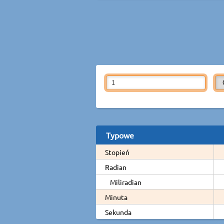
Typowe
Stopień
Radian
Miliradian
Minuta
Sekunda