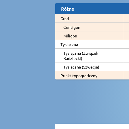
Różne
Grad
Centigon
Miligon
Tysiączna
Tysiączna (Związek
Radziecki)
Tysiączna (Szwecja)
Punkt typograficzny