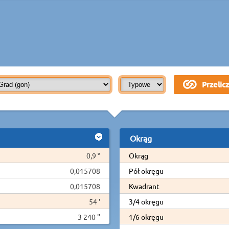
Okrąg
0,9 °
Okrąg
0,015708
Pół okręgu
0,015708
Kwadrant
54 '
3/4 okręgu
3 240 ''
1/6 okręgu