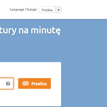
Language Change:
Polskie
tury na minutę