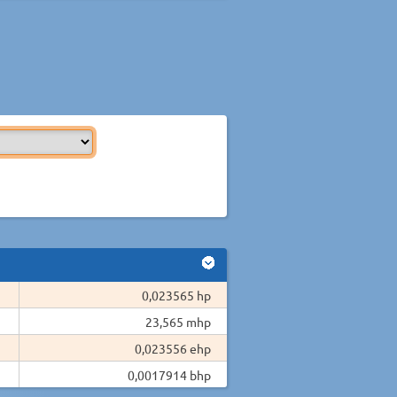
0,023565 hp
23,565 mhp
0,023556 ehp
0,0017914 bhp