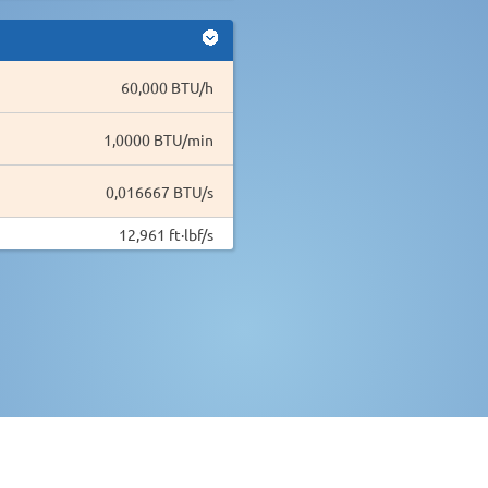
60,000 BTU/h
1,0000 BTU/min
0,016667 BTU/s
12,961 ft·lbf/s