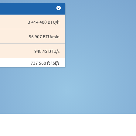
3 414 400 BTU/h
56 907 BTU/min
948,45 BTU/s
737 560 ft·lbf/s