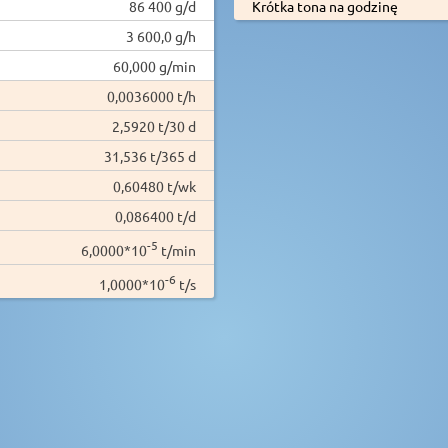
86 400 g/d
Krótka tona na godzinę
3 600,0 g/h
60,000 g/min
0,0036000 t/h
2,5920 t/30 d
31,536 t/365 d
0,60480 t/wk
0,086400 t/d
-5
6,0000*10
t/min
-6
1,0000*10
t/s