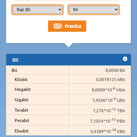
Bit
Bit
8,0000 Bit
Kilobit
0,0078125 kBit
-6
Megabit
8,0000*10
Mbit
-9
Gigabit
7,4506*10
GBit
-12
Terabit
7,276*10
TBit
-15
Petabit
7,1054*10
PBit
-18
Eksabit
6,9389*10
EBit