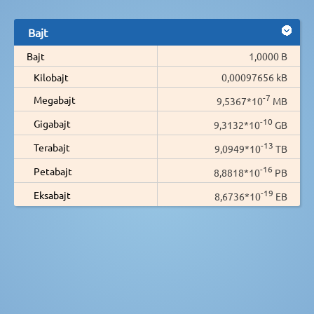
Bajt
Bajt
1,0000 B
Kilobajt
0,00097656 kB
-7
Megabajt
9,5367*10
MB
-10
Gigabajt
9,3132*10
GB
-13
Terabajt
9,0949*10
TB
-16
Petabajt
8,8818*10
PB
-19
Eksabajt
8,6736*10
EB