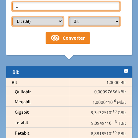
Bit
Bit
1,0000 Bit
Quilobit
0,00097656 kBit
-6
Megabit
1,0000*10
Mbit
-10
Gigabit
9,3132*10
GBit
-13
Terabit
9,0949*10
TBit
-16
Petabit
8,8818*10
PBit