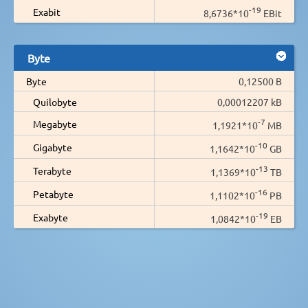
-19
Exabit
8,6736*10
EBit
Byte
Byte
0,12500 B
Quilobyte
0,00012207 kB
-7
Megabyte
1,1921*10
MB
-10
Gigabyte
1,1642*10
GB
-13
Terabyte
1,1369*10
TB
-16
Petabyte
1,1102*10
PB
-19
Exabyte
1,0842*10
EB