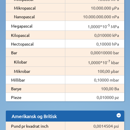
Mikropascal
10.000.000 µPa
Nanopascal
10.000.000.000 nPa
-5
Megapascal
1,0000*10
MPa
Kilopascal
0,010000 kPa
Hectopascal
0,10000 hPa
Bar
0,00010000 bar
-7
Kilobar
1,0000*10
kbar
Mikrobar
100,00 µbar
Millibar
0,10000 mbar
Barye
100,00 Ba
Pieze
0,010000 pz
Amerikansk og Britisk
Pund pr kvadrat inch
0,0014504 psi