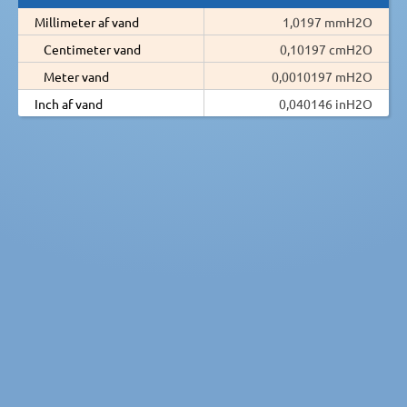
Millimeter af vand
1,0197 mmH2O
Centimeter vand
0,10197 cmH2O
Meter vand
0,0010197 mH2O
Inch af vand
0,040146 inH2O