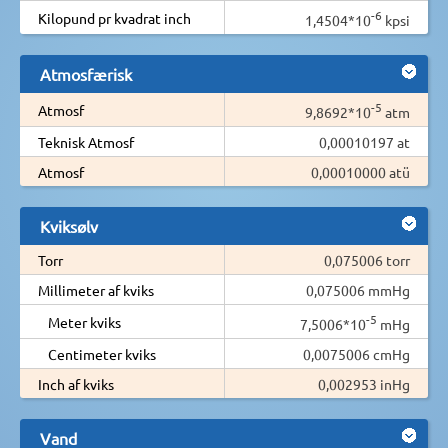
-6
Kilopund pr kvadrat inch
1,4504*10
kpsi
Atmosfærisk
-5
Atmosf
9,8692*10
atm
Teknisk Atmosf
0,00010197 at
Atmosf
0,00010000 atü
Kviksølv
Torr
0,075006 torr
Millimeter af kviks
0,075006 mmHg
-5
Meter kviks
7,5006*10
mHg
Centimeter kviks
0,0075006 cmHg
Inch af kviks
0,002953 inHg
Vand