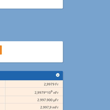
2,9979 Fr
9
2,9979*10
nFr
2.997.900 µFr
2.997,9 mFr