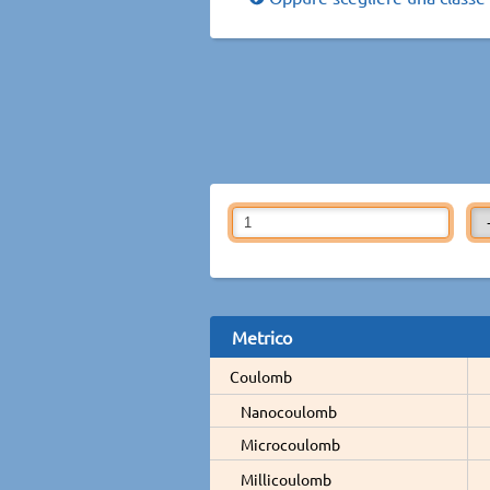
Metrico
Coulomb
Nanocoulomb
Microcoulomb
Millicoulomb