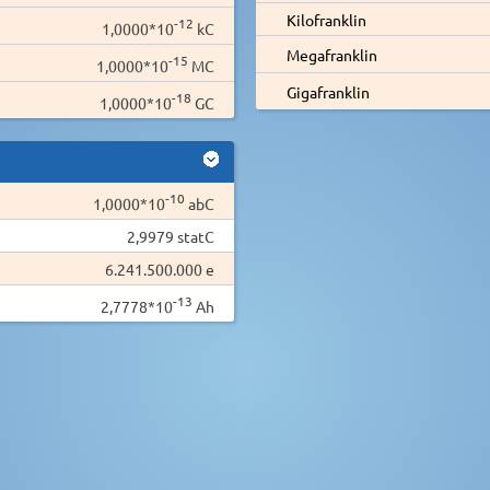
Kilofranklin
-12
1,0000*10
kC
Megafranklin
-15
1,0000*10
MC
Gigafranklin
-18
1,0000*10
GC
-10
1,0000*10
abC
2,9979 statC
6.241.500.000 e
-13
2,7778*10
Ah