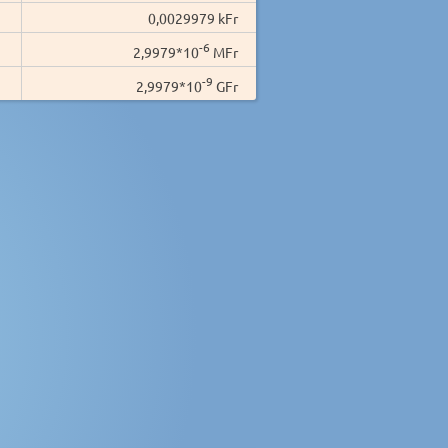
0,0029979 kFr
-6
2,9979*10
MFr
-9
2,9979*10
GFr