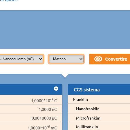
CGS sistema
-9
Franklin
1,0000*10
C
Nanofranklin
1,0000 nC
0,0010000 µC
Microfranklin
-6
Millifranklin
1,0000*10
mC