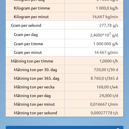
Kilogram per timme
1 000,0 kg/h
Kilogram per minut
16,667 kg/min
Gram per sekund
277,78 g/s
7
Gram per dag
2,4000*10
g/d
Gram per timme
1 000 000 g/h
Gram per minut
16 667 g/min
Mätning ton per timme
1,0000 t/h
Mätning ton per 30. dag
720,00 t/30 d
Mätning ton per 365. dag
8 760,0 t/365 d
Mätning ton per vecka
168,00 t/wk
Mätning ton per dag
24,000 t/d
Mätning ton per minut
0,016667 t/min
Mätning ton per sekund
0,00027778 t/s