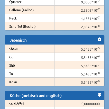
-7
Quarter
9,0808*10
-7
Gallone (Gallon)
2,2702*10
-7
Peck
1,1351*10
-8
Scheffel (Bushel)
2,8378*10
Japanisch
-5
Shaku
5,5435*10
-6
Gō
5,5435*10
-7
Shō
5,5435*10
-8
To
5,5435*10
-9
Koku
5,5435*10
Küche (metrisch und englisch)
Salzlöffel
0,00080000