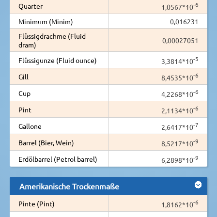
-6
Quarter
1,0567*10
Minimum (Minim)
0,016231
Flüssigdrachme (Fluid
0,00027051
dram)
-5
Flüssigunze (Fluid ounce)
3,3814*10
-6
Gill
8,4535*10
-6
Cup
4,2268*10
-6
Pint
2,1134*10
-7
Gallone
2,6417*10
-9
Barrel (Bier, Wein)
8,5217*10
-9
Erdölbarrel (Petrol barrel)
6,2898*10
Amerikanische Trockenmaße
-6
Pinte (Pint)
1,8162*10