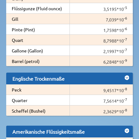
-5
Flüssigunze (Fluid ounce)
3,5195*10
-6
Gill
7,039*10
-6
Pinte (Pint)
1,7598*10
-7
Quart
8,7988*10
-7
Gallone (Gallon)
2,1997*10
-9
Barrel (petrol)
6,2848*10
Englische Trockenmaße
-8
Peck
9,4517*10
-7
Quarter
7,5614*10
-8
Scheffel (Bushel)
2,3629*10
Amerikanische Flüssigkeitsmaße