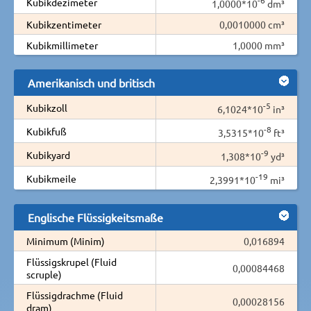
Kubikdezimeter
1,0000*10
dm³
Kubikzentimeter
0,0010000 cm³
Kubikmillimeter
1,0000 mm³
Amerikanisch und britisch
-5
Kubikzoll
6,1024*10
in³
-8
Kubikfuß
3,5315*10
ft³
-9
Kubikyard
1,308*10
yd³
-19
Kubikmeile
2,3991*10
mi³
Englische Flüssigkeitsmaße
Minimum (Minim)
0,016894
Flüssigskrupel (Fluid
0,00084468
scruple)
Flüssigdrachme (Fluid
0,00028156
dram)