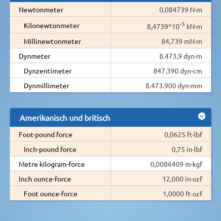
Newtonmeter
0,084739 N·m
-5
Kilonewtonmeter
8,4739*10
kN·m
Millinewtonmeter
84,739 mN·m
Dynmeter
8.473,9 dyn·m
Dynzentimeter
847.390 dyn·cm
Dynmillimeter
8.473.900 dyn·mm
Amerikanisch und britisch
Foot-pound force
0,0625 ft·lbf
Inch-pound force
0,75 in·lbf
Metre kilogram-force
0,0086409 m·kgf
Inch ounce-force
12,000 in·ozf
Foot ounce-force
1,0000 ft·ozf