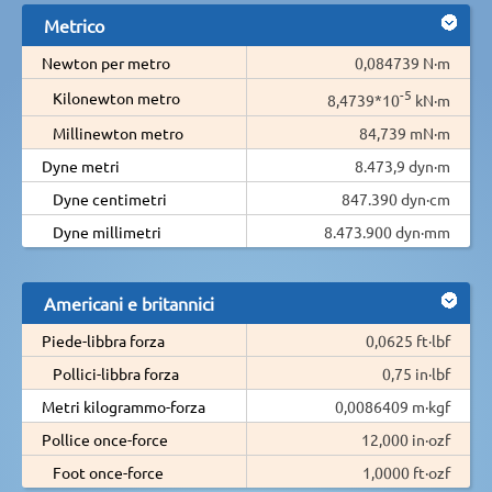
Metrico
Newton per metro
0,084739 N·m
-5
Kilonewton metro
8,4739*10
kN·m
Millinewton metro
84,739 mN·m
Dyne metri
8.473,9 dyn·m
Dyne centimetri
847.390 dyn·cm
Dyne millimetri
8.473.900 dyn·mm
Americani e britannici
Piede-libbra forza
0,0625 ft·lbf
Pollici-libbra forza
0,75 in·lbf
Metri kilogrammo-forza
0,0086409 m·kgf
Pollice once-force
12,000 in·ozf
Foot once-force
1,0000 ft·ozf